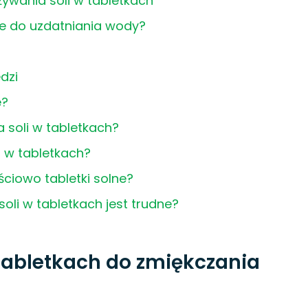
żywania soli w tabletkach
lne do uzdatniania wody?
dzi
e?
a soli w tabletkach?
i w tabletkach?
ściowo tabletki solne?
li w tabletkach jest trudne?
 tabletkach do zmiękczania