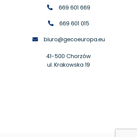
669 601 669
669 601 015
biuro@gecoeuropa.eu
41-500 Chorzów
ul. Krakowska 19