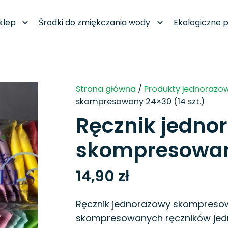
klep
Środki do zmiękczania wody
Ekologiczne p
Strona główna
/
Produkty jednorazo
skompresowany 24×30 (14 szt.)
Ręcznik jedno
skompresowany
14,90
zł
Ręcznik jednorazowy skompresowa
skompresowanych ręczników jed