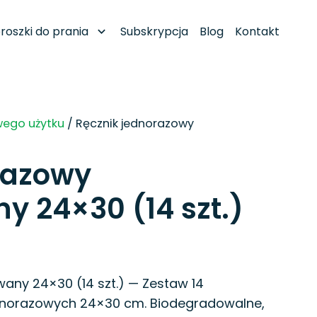
roszki do prania
Subskrypcja
Blog
Kontakt
wego użytku
/ Ręcznik jednorazowy
razowy
 24×30 (14 szt.)
ny 24×30 (14 szt.) — Zestaw 14
norazowych 24×30 cm. Biodegradowalne,