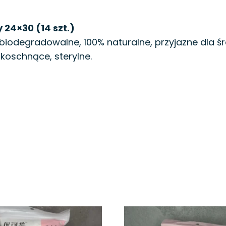
24×30 (14 szt.)
biodegradowalne, 100% naturalne, przyjazne dla ś
koschnące, sterylne.