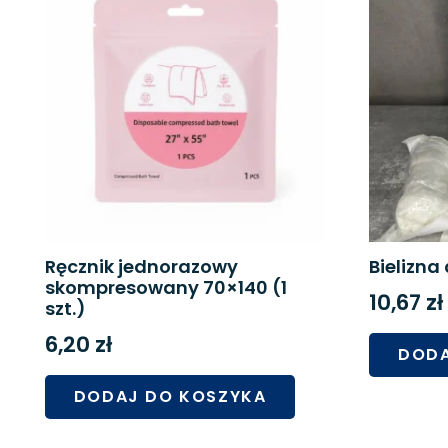
Ręcznik jednorazowy
Bielizn
skompresowany 70×140 (1
10,67
zł
szt.)
6,20
zł
DODA
DODAJ DO KOSZYKA