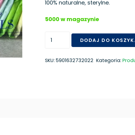
100% naturalne, sterylne.
5000 w magazynie
ilość
DODAJ DO KOSZYK
Ręcznik
jednorazowy
skompresowany
SKU:
5901632732022
Kategoria:
Prod
24x30
(14
szt.)