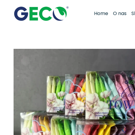
Home
O nas
S