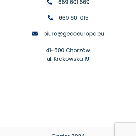
669 601 669
669 601 015
biuro@gecoeuropa.eu
41-500 Chorzów
ul. Krakowska 19