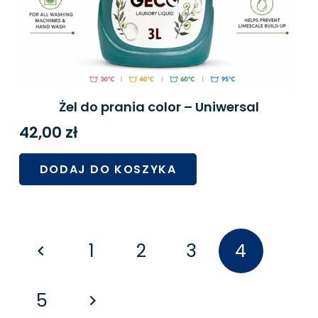
Żel do prania color – Uniwersal
42,00
zł
DODAJ DO KOSZYKA
Nawigacja
1
2
3
4
po
wpisach
5